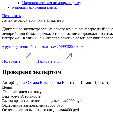
Наркологическая помощь на дому
Реабилитационный центр
Позвонить
Лечение белой горячки в Пикалёво
Длительное злоупотребление алкоголем наносит серьезный уще
делирий, или белая горячка. Это состояние сопровождается 
центре «А1 Клиник» в Пикалёво лечение белой горячки прово
Круглосуточно, без выходных
+7(499)385-03-03
Позвонить
Написать в Tg
Проверено экспертом
Автор
Седова Оксана Викторовна
На чтение
11 мин
Просмотро
Цены
Лечение запоя на дому
Вид услуги
Стоимость
Выезд врача нарколога, консультация
2000 руб
Экстренное вытрезвление
5500 руб
Облегчение похмельного синдрома
4400 руб