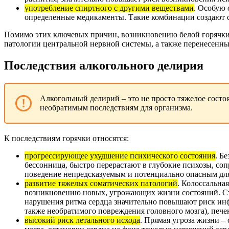
употребление спиртного с другими веществами
. Особую 
определенные медикаменты. Такие комбинации создают с
Помимо этих ключевых причин, возникновению белой горячки 
патологии центральной нервной системы, а также перенесенны
Последствия алкогольного делирия
Алкогольный делирий – это не просто тяжелое состо
необратимым последствиям для организма.
К последствиям горячки относятся:
прогрессирующее ухудшение психического состояния
. Б
бессонница, быстро перерастают в глубокие психозы, со
поведение непредсказуемым и потенциально опасным дл
развитие тяжелых соматических патологий
. Колоссальна
возникновению новых, угрожающих жизни состояний. Стра
нарушения ритма сердца значительно повышают риск инф
также необратимого повреждения головного мозга), печень
высокий риск летального исхода
. Прямая угроза жизни –