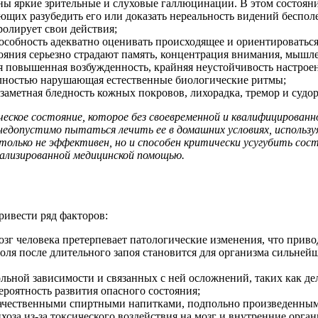
рны яркие зрительные и слуховые галлюцинации. В этом состоян
щих разубедить его или доказать нереальность видений беспол
ролирует свои действия;
особность адекватно оценивать происходящее и ориентироваться
стояния серьезно страдают память, концентрация внимания, мышл
я повышенная возбужденность, крайняя неустойчивость настрое
олностью нарушающая естественные биологические ритмы;
, заметная бледность кожных покровов, лихорадка, тремор и судо
ическое состояние, которое без своевременной и квалифицирова
едопустимо пытаться лечить ее в домашних условиях, используя
только не эффективен, но и способен критически усугубить со
иализированной медицинской помощью.
ривести ряд факторов:
озг человека претерпевает патологические изменения, что прив
голя после длительного запоя становится для организма сильн
ольной зависимости и связанных с ней осложнений, таких как де
ероятность развития опасного состояния;
качественными спиртными напитками, подпольно произведенным
оза из-за токсического воздействия на мозг и внутренние орган