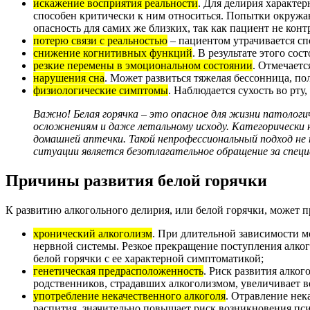
искажение восприятия реальности
. Для делирия характе
способен критически к ним относиться. Попытки окружаю
опасность для самих же близких, так как пациент не конт
потерю связи с реальностью
– пациентом утрачивается сп
снижение когнитивных функций
. В результате этого со
резкие перемены в эмоциональном состоянии
. Отмечаетс
нарушения сна
. Может развиться тяжелая бессонница, п
физиологические симптомы
. Наблюдается сухость во рту
Важно! Белая горячка – это опасное для жизни патолог
осложнениям и даже летальному исходу. Категорически н
домашней аптечки. Такой непрофессиональный подход не 
ситуации является безотлагательное обращение за спец
Причины развития белой горячки
К развитию алкогольного делирия, или белой горячки, может п
хронический алкоголизм
. При длительной зависимости м
нервной системы. Резкое прекращение поступления алко
белой горячки с ее характерной симптоматикой;
генетическая предрасположенность
. Риск развития алког
родственников, страдавших алкоголизмом, увеличивает в
употребление некачественного алкоголя
. Отравление не
распития, значительно повышает риск возникновения псих