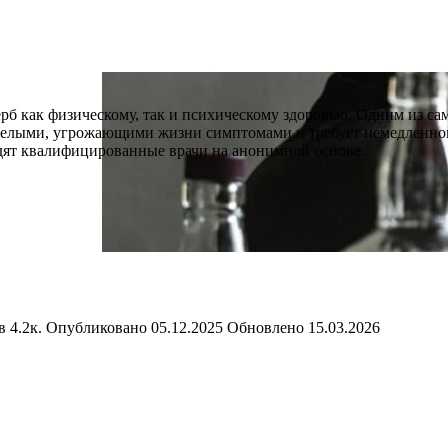
рб как физическому, так и психическому здоровью. Одним из са
тяжелыми, угрожающими жизни симптомами и требует немедленно
дят квалифицированные врачи на анонимной основе.
в
4.2к.
Опубликовано
05.12.2025
Обновлено
15.03.2026