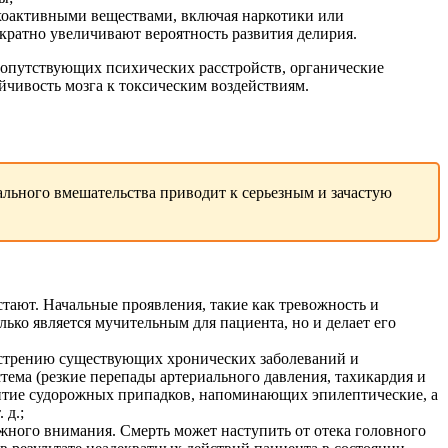
ихоактивными веществами, включая наркотики или
ратно увеличивают вероятность развития делирия.
сопутствующих психических расстройств, органические
йчивость мозга к токсическим воздействиям.
ального вмешательства приводит к серьезным и зачастую
стают. Начальные проявления, такие как тревожность и
ко является мучительным для пациента, но и делает его
бострению существующих хронических заболеваний и
ема (резкие перепады артериального давления, тахикардия и
витие судорожных припадков, напоминающих эпилептические, а
 д.;
лжного внимания. Смерть может наступить от отека головного