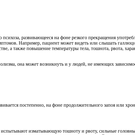
о психоза, развивающееся на фоне резкого прекращения употребл
мптомов. Например, пациент может видеть или слышать галлюци
ве, а также повышение температуры тела, тошнота, рвота, харак
голизма, она может возникнуть и у людей, не имеющих зависимо
азвивается постепенно, на фоне продолжительного запоя или хр
е испытывают изматывающую тошноту и рвоту, сильные головные 