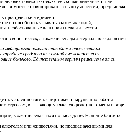
ии человек полностью захвачен своими видениями и не
езны и могут спровоцировать вспышку агрессии, представляя
 в пространстве и времени;
ение и способность узнавать знакомых людей;
ния, необоснованные вспышки гнева и агрессии;
роги в конечностях, а также перепады артериального давления.
нной медицинской помощи приводит к тяжелейшим
 народные средства или случайные лекарства из
стояние больного. Единственным верным решением в этой
одит к усилению тяги к спиртному и нарушению работы
ейшим стрессом, вызывающим тяжелую реакцию отмены в виде
лирий, может передаваться по наследству. Наличие близких
 алкоголем или жидкостями, не предназначенными для
ы;