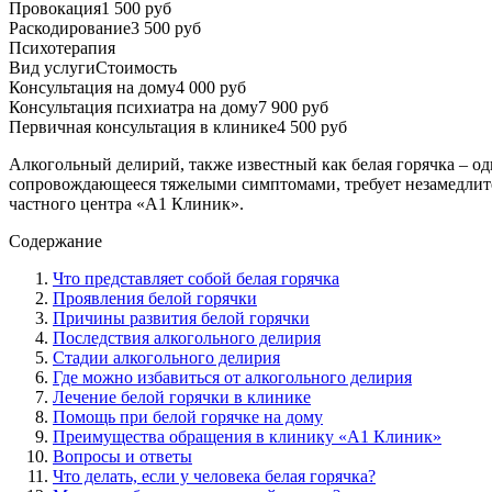
Провокация
1 500 руб
Раскодирование
3 500 руб
Психотерапия
Вид услуги
Стоимость
Консультация на дому
4 000 руб
Консультация психиатра на дому
7 900 руб
Первичная консультация в клинике
4 500 руб
Алкогольный делирий, также известный как белая горячка – од
сопровождающееся тяжелыми симптомами, требует незамедлит
частного центра «А1 Клиник».
Содержание
Что представляет собой белая горячка
Проявления белой горячки
Причины развития белой горячки
Последствия алкогольного делирия
Стадии алкогольного делирия
Где можно избавиться от алкогольного делирия
Лечение белой горячки в клинике
Помощь при белой горячке на дому
Преимущества обращения в клинику «А1 Клиник»
Вопросы и ответы
Что делать, если у человека белая горячка?