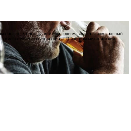
мых опасных последствий алкоголизма является алкогольный
го вмешательства специалистов. В частном медицинском