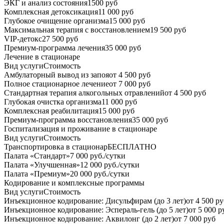
ЭКГ и анализ состояния
1500 руб
Комплексная детоксикация
11 000 руб
Глубокое очищение организма
15 000 руб
Максимальная терапия с восстановлением
19 500 руб
VIP-детокс
27 500 руб
Премиум-программа лечения
35 000 руб
Лечение в стационаре
Вид услуги
Стоимость
Амбулаторный вывод из запоя
от 4 500 руб
Полное стационарное лечение
от 7 000 руб
Стандартная терапия алкогольных отравлений
от 4 500 руб
Глубокая очистка организма
11 000 руб
Комплексная реабилитация
15 000 руб
Премиум-программа восстановления
35 000 руб
Госпитализация и проживание в стационаре
Вид услуги
Стоимость
Транспортировка в стационар
БЕСПЛАТНО
Палата «Стандарт»
7 000 руб./сутки
Палата «Улучшенная»
12 000 руб./сутки
Палата «Премиум»
20 000 руб./сутки
Кодирование и комплексные программы
Вид услуги
Стоимость
Инъекционное кодирование: Дисульфирам (до 3 лет)
от 4 500 р
Инъекционное кодирование: Эспераль-гель (до 5 лет)
от 5 000 р
Инъекционное кодирование: Аквилонг (до 2 лет)
от 7 000 руб