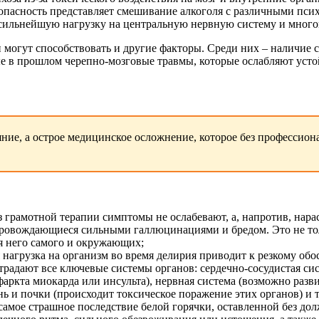
опасность представляет смешивание алкоголя с различными пс
ильнейшую нагрузку на центральную нервную систему и многок
могут способствовать и другие факторы. Среди них – наличие 
е в прошлом черепно-мозговые травмы, которые ослабляют усто
яние, а острое медицинское осложнение, которое без профессион
ез грамотной терапии симптомы не ослабевают, а, напротив, нара
провождающиеся сильными галлюцинациями и бредом. Это не толь
я него самого и окружающих;
я нагрузка на организм во время делирия приводит к резкому о
дают все ключевые системы органов: сердечно-сосудистая сист
аркта миокарда или инсульта), нервная система (возможно раз
 и почки (происходит токсическое поражение этих органов) и т.
 самое страшное последствие белой горячки, оставленной без до